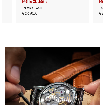
Mühle Glashütte
Müh
Teutonia II GMT
Teut
€ 2.650,00
€ 2