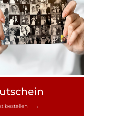
utschein
tzt bestellen →