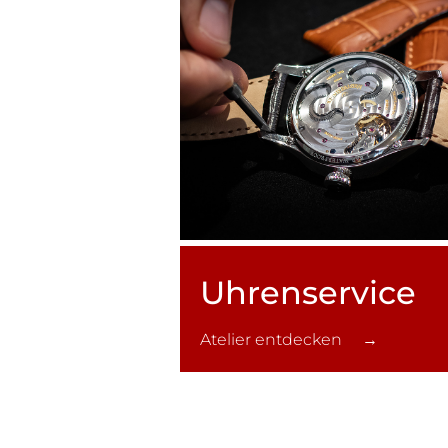
Uhren­service
Atelier entdecken →