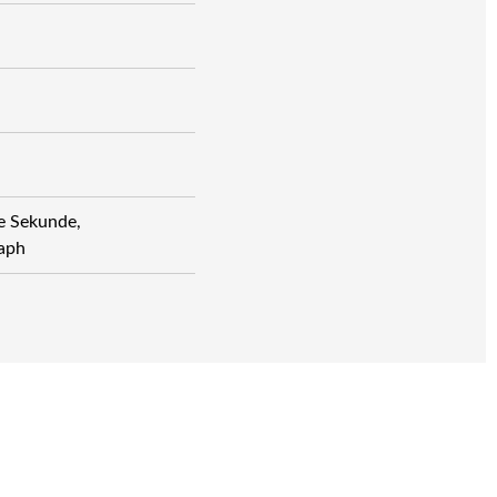
e Sekunde,
aph