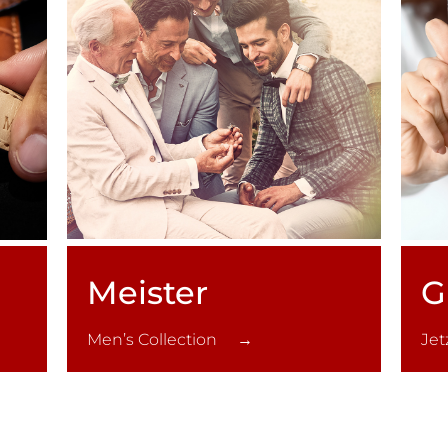
Meister
G
Men’s Collection →
Je