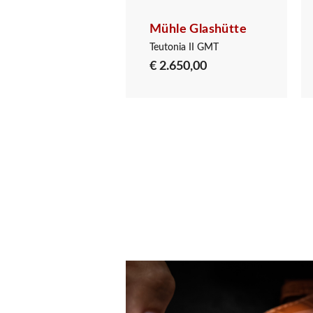
le Glashütte
Mühle Glashütte
Teutonia II Kleine Sekunde „Midnight“
Teutonia II GMT
300,00
€ 2.650,00