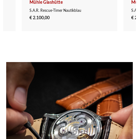
Mühle Glashütte
Müh
S.A.R. Rescue-Timer Nautikblau
S.A.
€ 2.100,00
€ 2