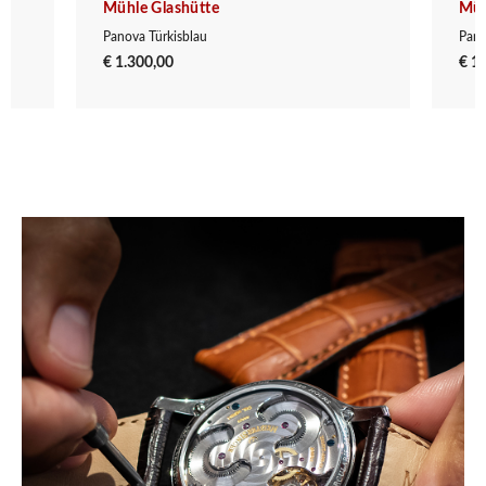
Mühle Glashütte
Müh
Panova Türkisblau
Pano
€ 1.300,00
€ 1