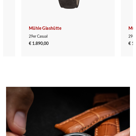
Mühle Glashütte
Müh
29er Casual
29er
€ 1.890,00
€ 1