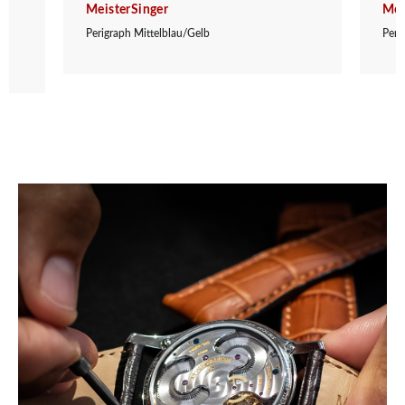
MeisterSinger
Mei
Perigraph Mittelblau/Gelb
Peri