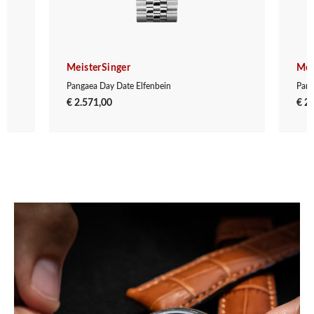
MeisterSinger
Mei
Pangaea Day Date Elfenbein
Pang
€ 2.571,00
€ 2