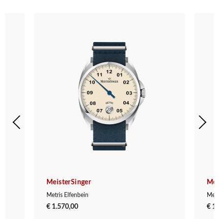
MeisterSinger
Mei
Metris Elfenbein
Metr
€ 1.570,00
€ 1