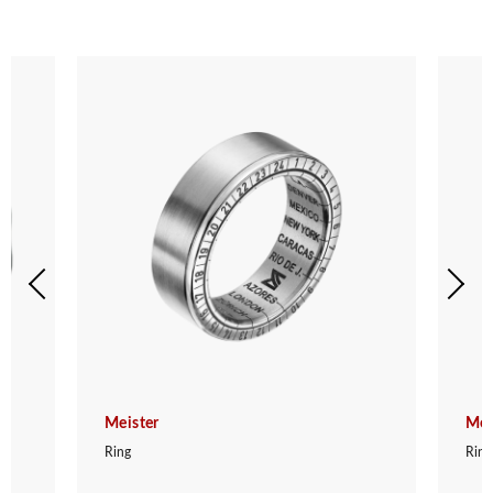
Meister
Mei
Ring
Ring