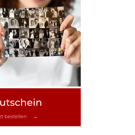
utschein
tzt bestellen →