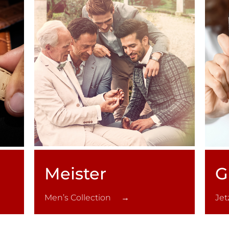
Meister
G
Men’s Collection →
Je