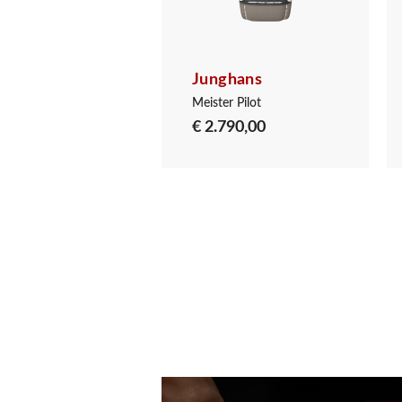
ghans
Junghans
 Chronoscope
Meister Pilot
590,00
€ 2.790,00