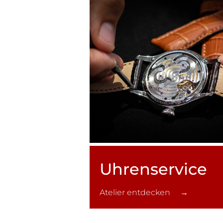
Uhren­service
Atelier entdecken →