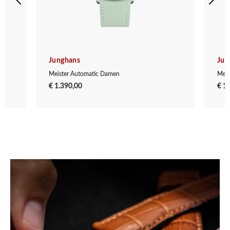
Junghans
Jun
Meister Automatic Damen
Meis
€ 1.390,00
€ 1