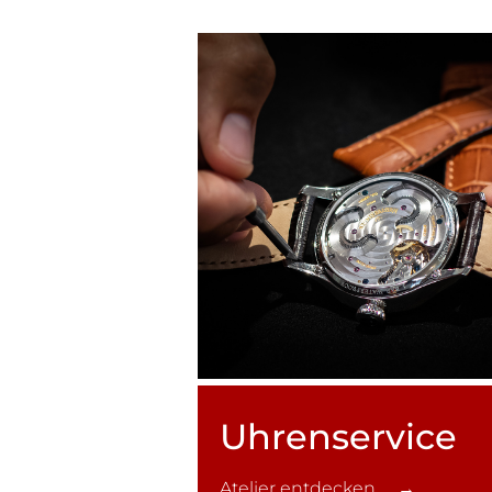
Uhren­service
Atelier entdecken →