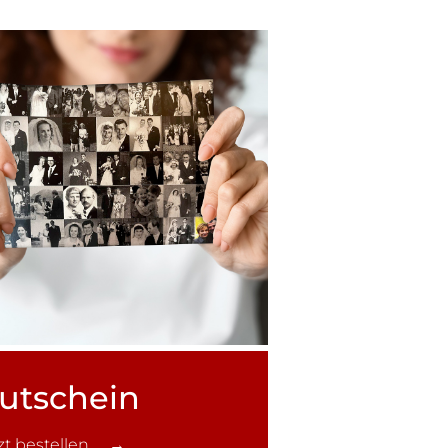
utschein
tzt bestellen →