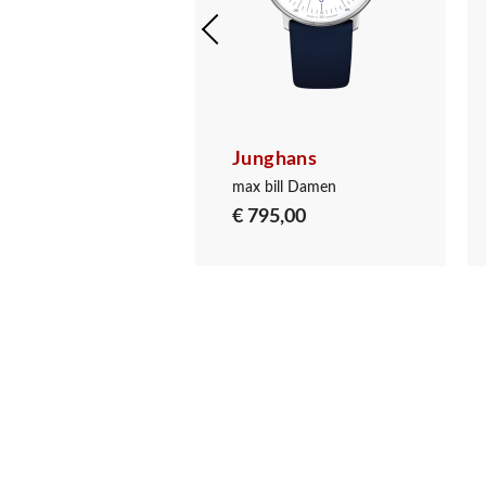
ghans
Junghans
ill Damen
max bill Damen
5,00
€ 795,00