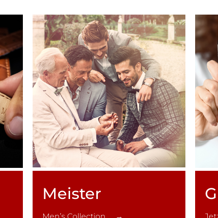
Meister
G
Men’s Collection →
Je