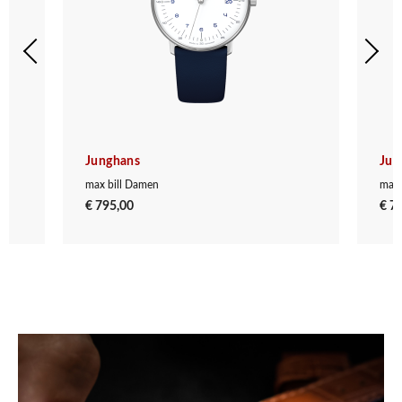
Junghans
Jun
max bill Damen
max 
€ 795,00
€ 7