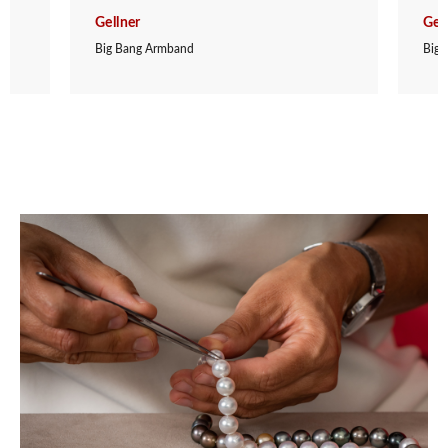
Gellner
Gel
Big Bang Armband
Big 