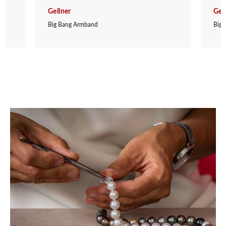
Gellner
Gel
Big Bang Armband
Big 