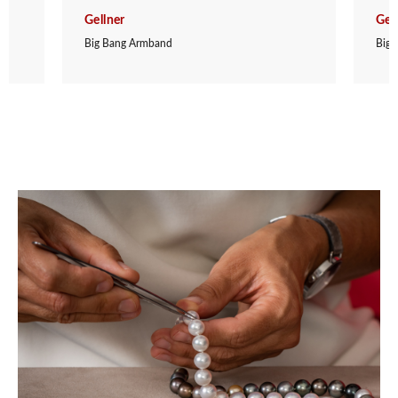
Gellner
Gel
Big Bang Armband
Big 