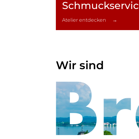
Schmuck­servi
Atelier entdecken →
Wir sind