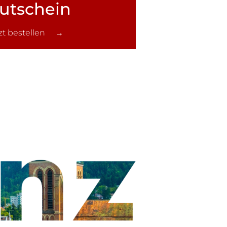
utschein
tzt bestellen →