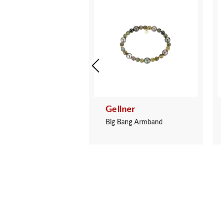
ner
Gellner
ng Collier
Big Bang Armband