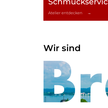
Schmuck­servi
Atelier entdecken →
Wir sind