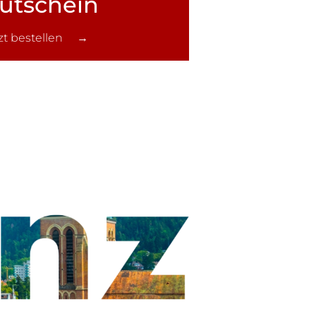
utschein
tzt bestellen →