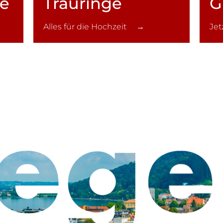
ce
Trauringe
G
Alles für die Hochzeit →
Je