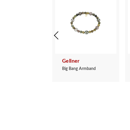
ner
Gellner
ng Collier
Big Bang Armband