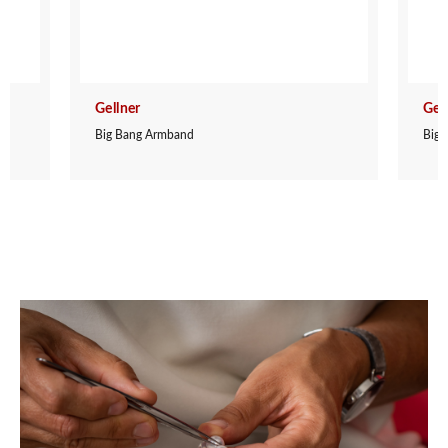
Gellner
Gel
Big Bang Armband
Big 