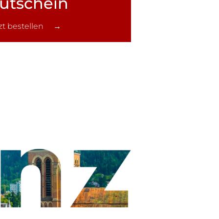
utschein
tzt bestellen →