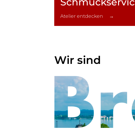
Schmuck­servi
Atelier entdecken →
Wir sind