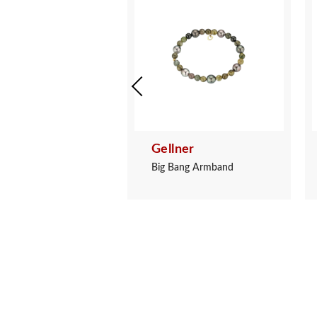
ner
Gellner
ng Collier
Big Bang Armband