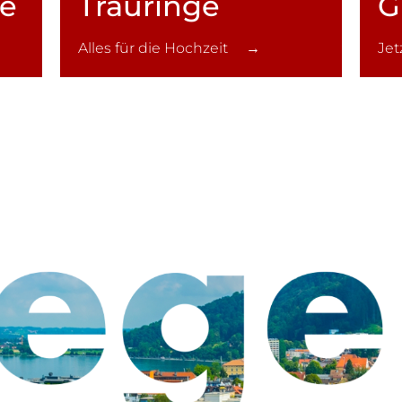
ce
Trauringe
G
Alles für die Hochzeit →
Je