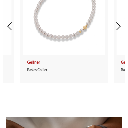
Gellner
Gel
Basics Collier
Basic