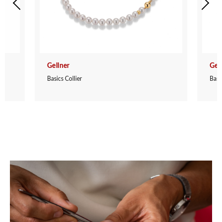
Gellner
Gel
Basics Collier
Basic