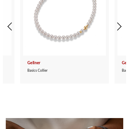
Gellner
Gel
Basics Collier
Basic