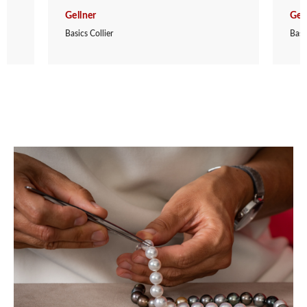
Gellner
Gel
Basics Collier
Basic