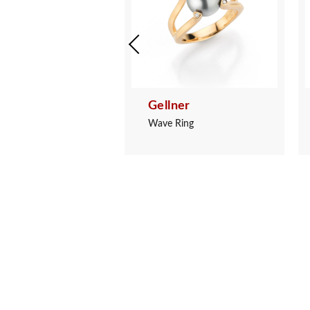
ner
Gellner
 in Heaven Ring
Wave Ring