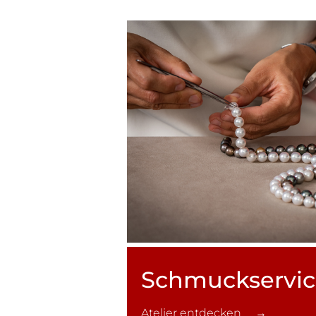
Schmuck­servi
Atelier entdecken →