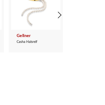
Gellner
Gellner
Casha Halsreif
Stars in Heaven Rin