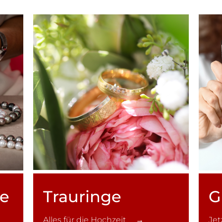
ce
Trauringe
G
Alles für die Hochzeit →
Je