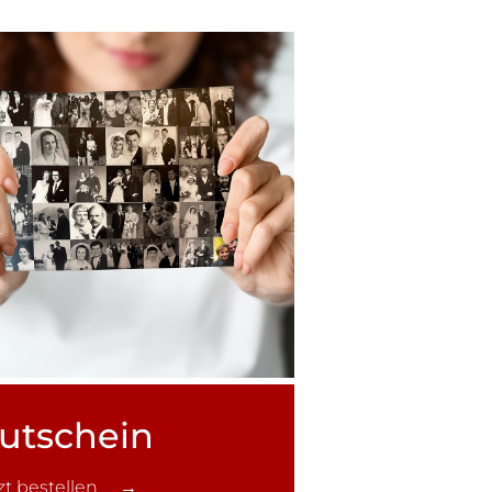
utschein
tzt bestellen →