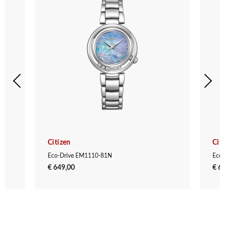
Citizen
Cit
Eco-Drive EM1110-81N
Eco
€ 649,00
€ 6