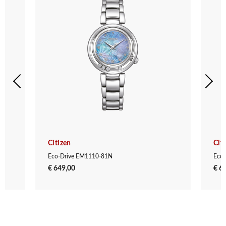
Citizen
Cit
Eco-Drive EM1110-81N
Eco
€ 649,00
€ 6