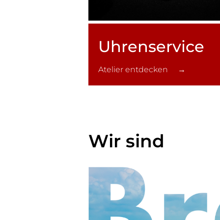
Uhren­service
Atelier entdecken →
Wir sind