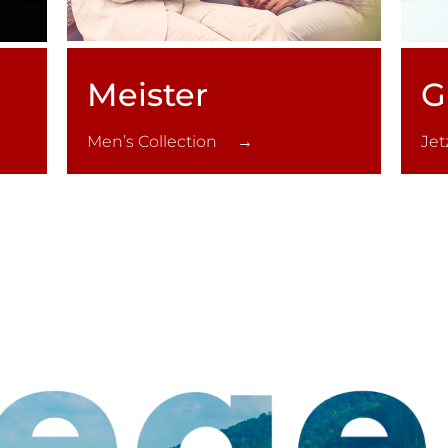
Meister
G
Men’s Collection →
Je