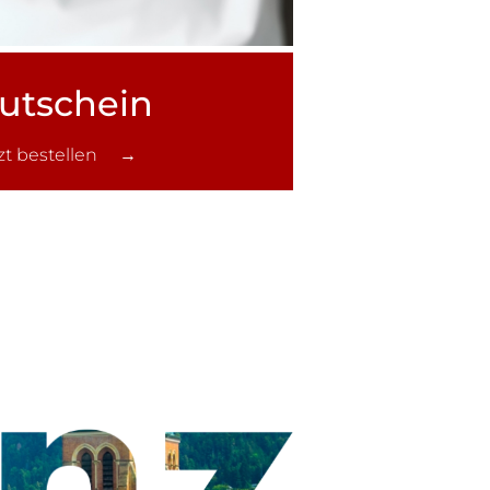
utschein
tzt bestellen →