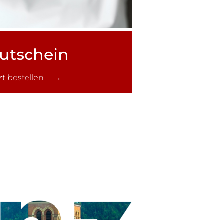
utschein
tzt bestellen →