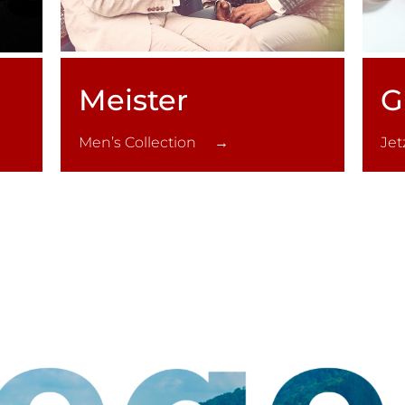
Meister
G
Men’s Collection →
Je