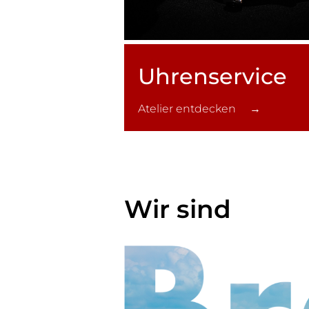
Uhren­service
Atelier entdecken →
Wir sind