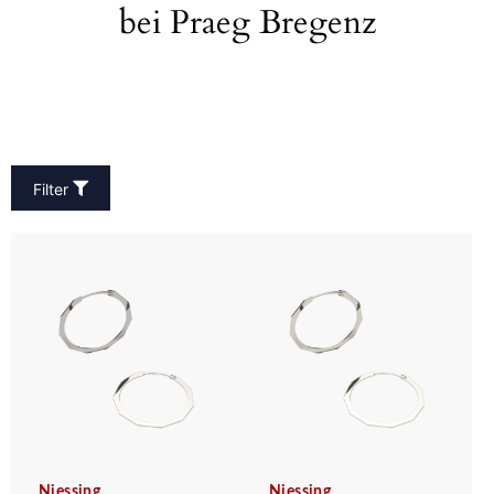
bei Praeg Bregenz
Filter
Niessing
Niessing