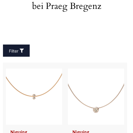
bei Praeg Bregenz
Filter
Niessing
Niessing