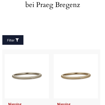
bei Praeg Bregenz
Filter
Niessing
Niessing