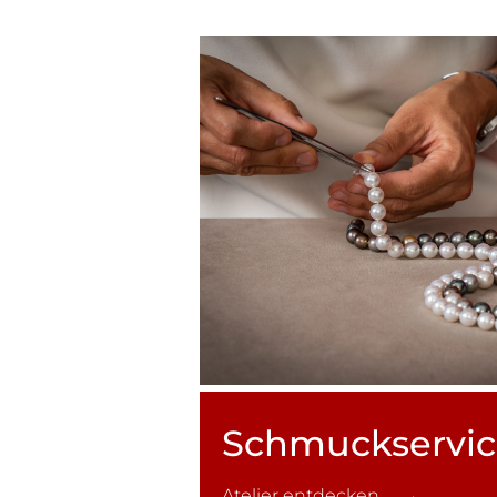
Schmuck­servi
Atelier entdecken →