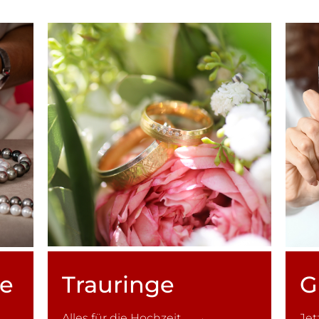
ce
Trauringe
G
Alles für die Hochzeit →
Je