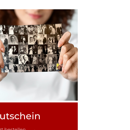
utschein
tzt bestellen →