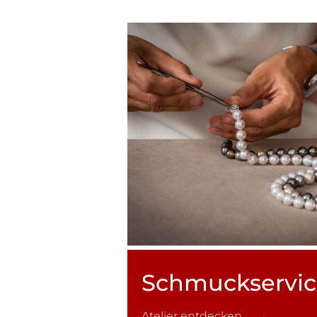
Schmuck­servi
Atelier entdecken →