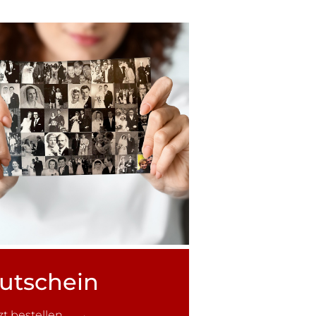
utschein
tzt bestellen →