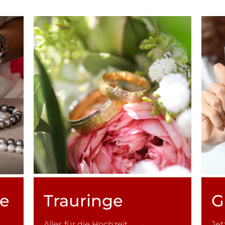
ce
Trauringe
G
Alles für die Hochzeit →
Je