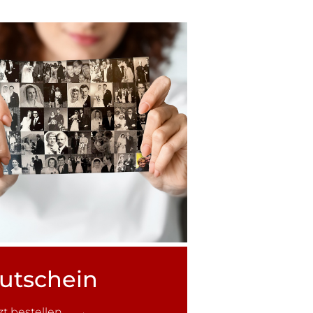
utschein
tzt bestellen →