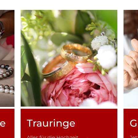
ce
Trauringe
G
Alles für die Hochzeit →
Je