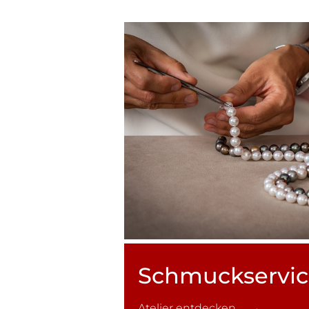
Schmuck­servi
Atelier entdecken →