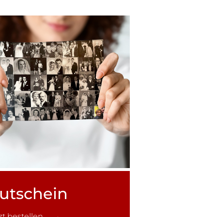
utschein
tzt bestellen →