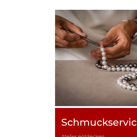
Schmuck­servi
Atelier entdecken →