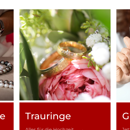
ce
Trauringe
G
Alles für die Hochzeit →
Je